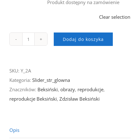
Produkt dostępny na zamówienie
Clear selection
Dodaj do koszyka
ilość
Zdzisław
Beksiński
SKU:
Y_2A
-
Kategoria:
Slider_str_glowna
obraz
Znaczników:
Beksiński
,
obrazy
,
reprodukcje
,
Y
reprodukcje Beksiński
,
Zdzisław Beksiński
Opis