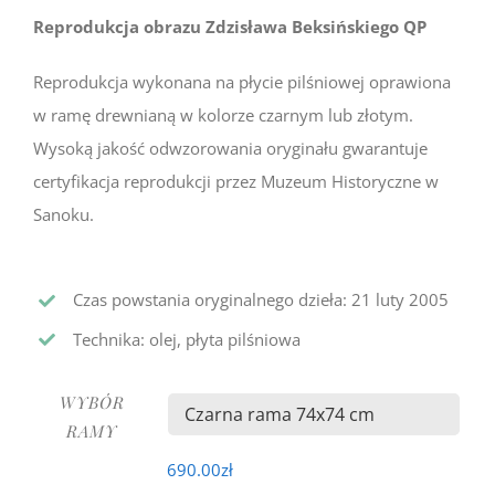
od
Reprodukcja obrazu Zdzisława Beksińskiego QP
690.00zł
do
Reprodukcja wykonana na płycie pilśniowej oprawiona
990.00zł
w ramę drewnianą w kolorze czarnym lub złotym.
Wysoką jakość odwzorowania oryginału gwarantuje
certyfikacja reprodukcji przez Muzeum Historyczne w
Sanoku.
Czas powstania oryginalnego dzieła: 21 luty 2005
Technika: olej, płyta pilśniowa
WYBÓR

RAMY
690.00
zł