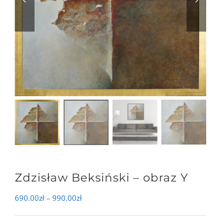
Zdzisław Beksiński – obraz Y
Zakres
690.00
zł
–
990.00
zł
cen: