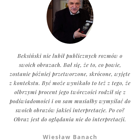
Gdybym posiadał obrazy Picassa lub Leonarda
Beksiński nie lubił publicznych rozmów o
da Vinci to bym zaraz je oddał na aukcje i
swoich obrazach. Bał się, że to, co powie,
dobrze sprzedał, aby za te pieniądze kupić
zostanie później przetworzone, skrócone, wyjęte
obrazy Beksińskiego, których jeszcze nie
z kontekstu. Być może wynikało to też z tego, że
posiadam i wybudować im wielkie, piękne
olbrzymi procent jego twórczości rodził się z
muzeum.
podświadomości i on sam musiałby wymyślać do
swoich obrazów jakieś interpretacje. Po co?
Piotr Dmochowski
Obraz jest do oglądania nie do interpretacji.
Wiesław Banach