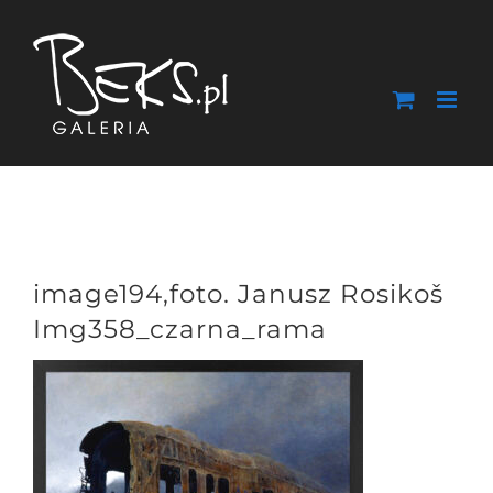
Przejdź
do
zawartości
image194,foto. Janusz Rosikoš
Img358_czarna_rama