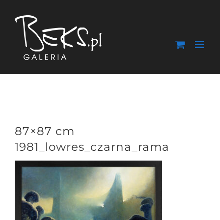
Przejdź
do
zawartości
87×87 cm
1981_lowres_czarna_rama