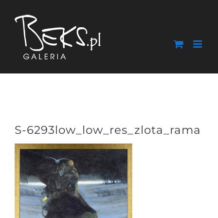
Przejdź
do
zawartości
S-6293low_low_res_zlota_rama