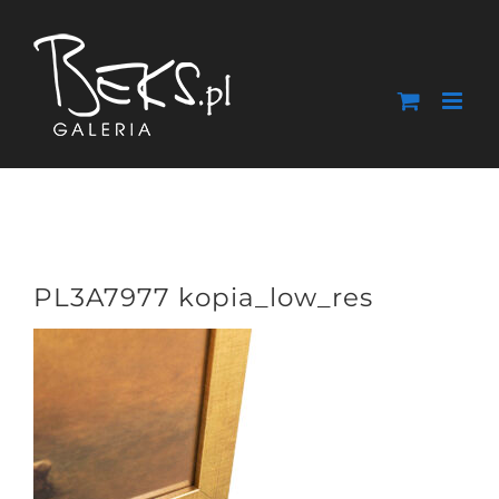
Przejdź
do
zawartości
PL3A7977 kopia_low_res