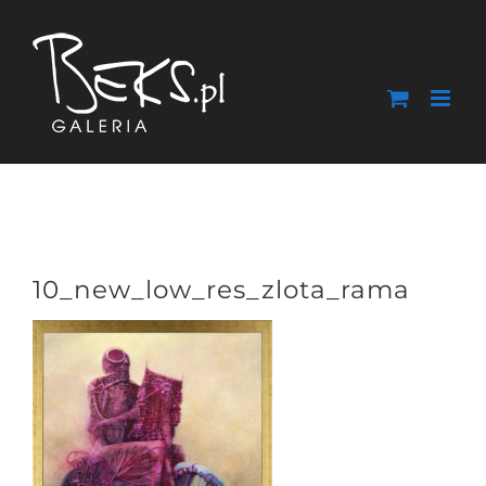
Przejdź
do
zawartości
10_new_low_res_zlota_rama