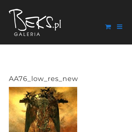
Przejdź
do
zawartości
AA76_low_res_new