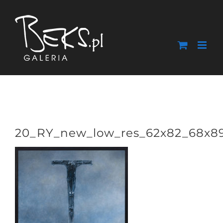
Przejdź
do
zawartości
20_RY_new_low_res_62x82_68x8