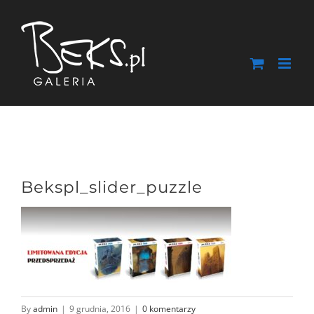
Przejdź
do
zawartości
Bekspl_slider_puzzle
By
admin
|
9 grudnia, 2016
|
0 komentarzy