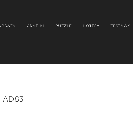
OBRAZY
GRAFIKI
PUZZLE
NOTESY
ZESTAWY
i AD83