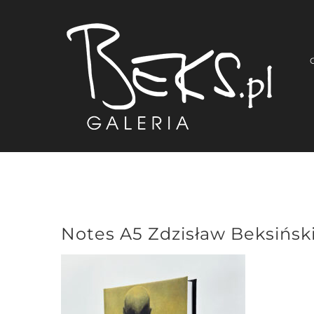
Przejdź
do
zawartości
Notes A5 Zdzisław Beksińsk