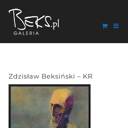
Przejdź
do
zawartości
Zdzisław Beksiński – KR