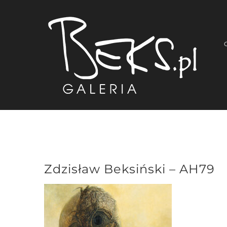
Przejdź
do
zawartości
Zdzisław Beksiński – AH79