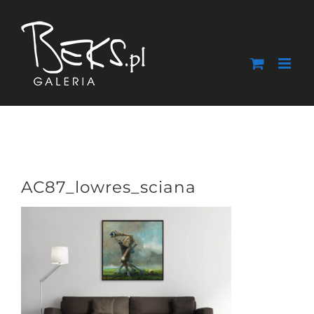
Przejdź
do
zawartości
AC87_lowres_sciana